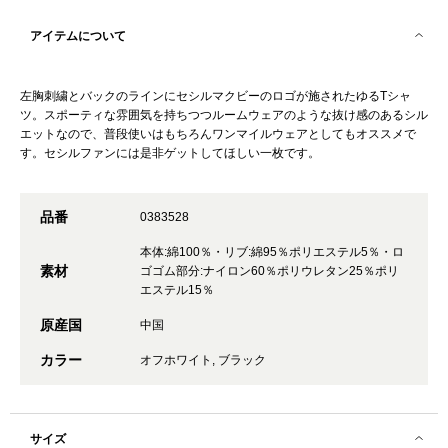
アイテムについて
左胸刺繍とバックのラインにセシルマクビーのロゴが施されたゆるTシャ
ツ。スポーティな雰囲気を持ちつつルームウェアのような抜け感のあるシル
エットなので、普段使いはもちろんワンマイルウェアとしてもオススメで
す。セシルファンには是非ゲットしてほしい一枚です。
品番
0383528
本体:綿100％・リブ:綿95％ポリエステル5％・ロ
素材
ゴゴム部分:ナイロン60％ポリウレタン25％ポリ
エステル15％
原産国
中国
カラー
オフホワイト, ブラック
サイズ