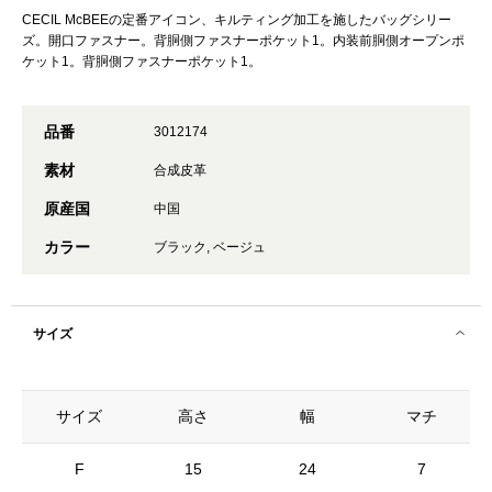
CECIL McBEEの定番アイコン、キルティング加工を施したバッグシリー
ズ。開口ファスナー。背胴側ファスナーポケット1。内装前胴側オープンポ
ケット1。背胴側ファスナーポケット1。
品番
3012174
素材
合成皮革
原産国
中国
カラー
ブラック, ベージュ
サイズ
サイズ
高さ
幅
マチ
F
15
24
7