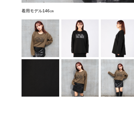
着用モデル146㎝