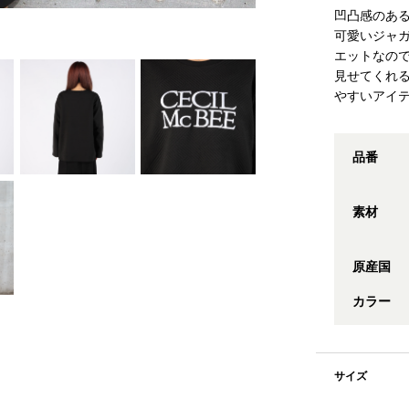
凹凸感のあ
可愛いジャ
エットなの
見せてくれ
やすいアイ
品番
素材
原産国
カラー
サイズ