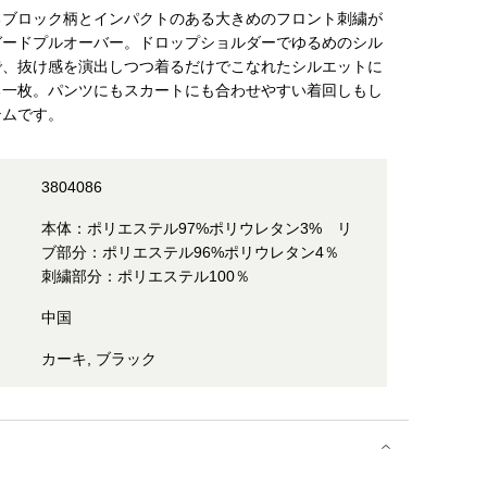
るブロック柄とインパクトのある大きめのフロント刺繍が
ガードプルオーバー。ドロップショルダーでゆるめのシル
で、抜け感を演出しつつ着るだけでこなれたシルエットに
る一枚。パンツにもスカートにも合わせやすい着回しもし
テムです。
3804086
本体：ポリエステル97%ポリウレタン3% リ
ブ部分：ポリエステル96%ポリウレタン4％
刺繍部分：ポリエステル100％
中国
カーキ, ブラック