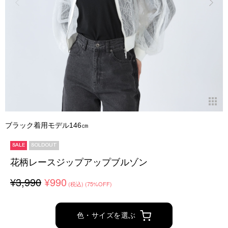
ブラック着用モデル146㎝
SALE
SOLDOUT
花柄レースジップアップブルゾン
¥3,990
¥990
(税込)
(75%OFF)
色・サイズを選ぶ