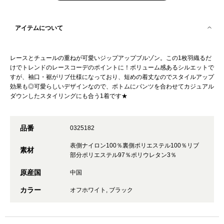
アイテムについて
レースとチュールの重ねが可愛いジップアップブルゾン。この1枚羽織るだ
けでトレンドのレースコーデのポイントに！ボリューム感あるシルエットで
すが、袖口・裾がリブ仕様になっており、短めの着丈なのでスタイルアップ
効果も◎可愛らしいデザインなので、ボトムにパンツを合わせてカジュアル
ダウンしたスタイリングにも合う1着です★
品番
0325182
表側ナイロン100％裏側ポリエステル100％リブ
素材
部分ポリエステル97％ポリウレタン3％
原産国
中国
カラー
オフホワイト, ブラック