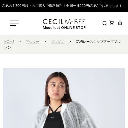
税込み7,700円以上のご購入で送料無料！全国一律220円(税込)でお届けします。
Mecollect ONLINE STORE
HOME
>
アウター
>
ブルゾン
>
花柄レースジップアップブル
ゾン