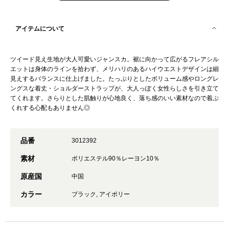
アイテムについて
ツイード見え生地が大人可愛いジャンスカ。裾に向かって広がるフレアシル
エットは身体のラインを拾わず、メリハリのあるハイウエストデザインは細
見えするバランスに仕上げました。たっぷりとしたボリューム感やロングレ
ングスな着丈・ショルダーストラップが、大人っぽく女性らしさを引き立て
てくれます。さらりとした肌触りが心地良く、落ち感のいい素材なので着ぶ
くれする心配もありません◎
品番
3012392
素材
ポリエステル90％レーヨン10％
原産国
中国
カラー
ブラック, アイボリー