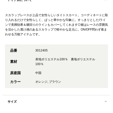
アイテムについて
スカラップレースが上品で女性らしいタイトスカート。コーディネートに取
り入れるだけで女性らしく、ぱっと華やかな印象に。すっきりとしたIライ
ンで美脚効果＆腰回りのラインもカバーしてくれます◎裾はレースの雰囲気
を活かした透け感のあるスカラップで軽やかな足元に。ON/OFF問わず着ま
わせる万能アイテムです。
品番
3012405
表地ポリエステル100％ 裏地ポリエステル
素材
100％
原産国
中国
カラー
オレンジ, ブラウン
サイズ