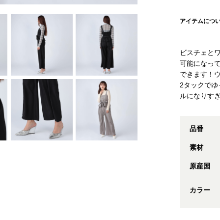
アイテムにつ
ビスチェと
可能になっ
できます！
2タックで
ルになりす
品番
素材
原産国
カラー