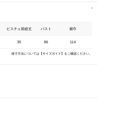
ビスチェ前総丈
バスト
裾巾
肩紐長さ
35
86
114
42
採寸方法については
【サイズガイド】
をご確認ください。