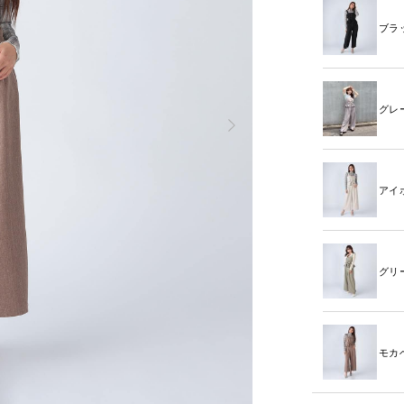
ブラ
グレ
アイ
グリ
モカ