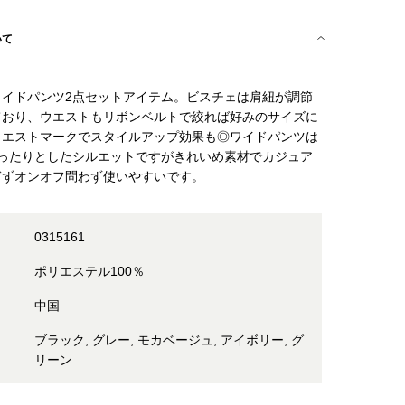
いて
ワイドパンツ2点セットアイテム。ビスチェは肩紐が調節
ており、ウエストもリボンベルトで絞れば好みのサイズに
ウエストマークでスタイルアップ効果も◎ワイドパンツは
ゆったりとしたシルエットですがきれいめ素材でカジュア
ぎずオンオフ問わず使いやすいです。
0315161
ポリエステル100％
中国
ブラック, グレー, モカベージュ, アイボリー, グ
リーン