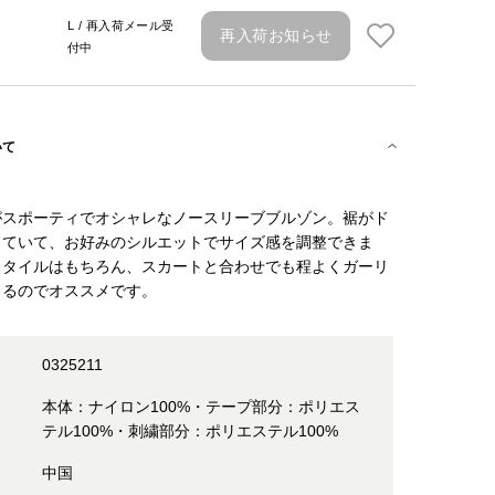
L / 再入荷メール受
再入荷お知らせ
付中
いて
がスポーティでオシャレなノースリーブブルゾン。裾がド
っていて、お好みのシルエットでサイズ感を調整できま
スタイルはもちろん、スカートと合わせでも程よくガーリ
きるのでオススメです。
0325211
本体：ナイロン100%・テープ部分：ポリエス
テル100%・刺繍部分：ポリエステル100%
中国