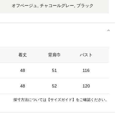
オフベージュ, チャコールグレー, ブラック
着丈
背肩巾
バスト
裾巾
48
51
116
116
48
52
120
120
採寸方法については
【サイズガイド】
をご確認ください。