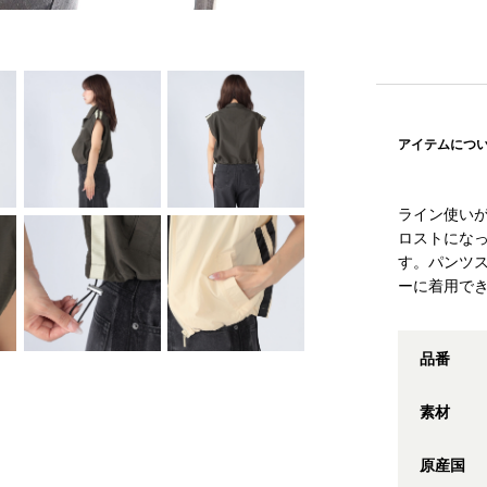
アイテムにつ
ライン使い
ロストにな
す。パンツ
ーに着用で
品番
素材
原産国