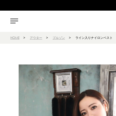
HOME
>
アウター
>
ブルゾン
>
ライン入りナイロンベスト