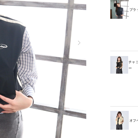
ブラ
チャ
ー
オフ