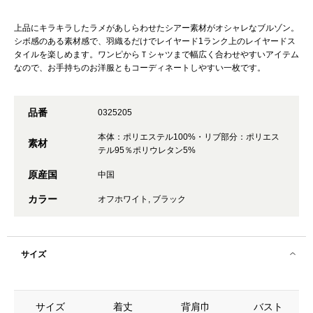
上品にキラキラしたラメがあしらわせたシアー素材がオシャレなブルゾン。
シボ感のある素材感で、羽織るだけでレイヤード1ランク上のレイヤードス
タイルを楽しめます。ワンピからＴシャツまで幅広く合わせやすいアイテム
なので、お手持ちのお洋服ともコーディネートしやすい一枚です。
品番
0325205
本体：ポリエステル100%・リブ部分：ポリエス
素材
テル95％ポリウレタン5%
原産国
中国
カラー
オフホワイト, ブラック
サイズ
サイズ
着丈
背肩巾
バスト