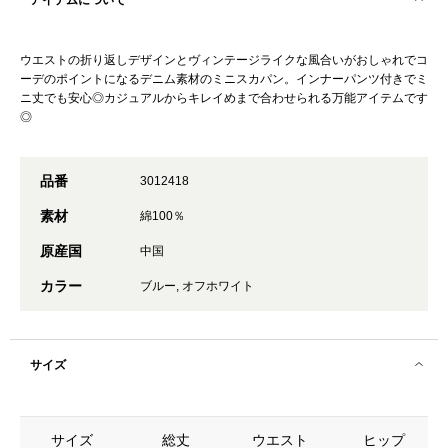
アイテムについて
ウエストの折り返しデザインとヴィンテージライクな風合いがおしゃれでコ
ーデのポイントになるデニム素材のミニスカパン。インナーパンツ付きでミ
ニ丈でも安心◎カジュアルからキレイめまで合わせられる万能アイテムです
◎
品番
3012418
素材
綿100％
原産国
中国
カラー
ブルー, オフホワイト
サイズ
サイズ
総丈
ウエスト
ヒップ