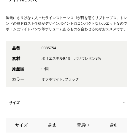
アイテムについて
胸元にさりげなく入ったラインストーンロゴが目を惹くリブトップス。トレ
ンドの脇ドロスト仕様がデザインポイント◎コンパクトなシルエットなので
ボトムにワイドパンツ等ボリュームあるものを合わせるのがおススメです。
品番
0385754
素材
ポリエステル97％ ポリウレタン3％
原産国
中国
カラー
オフホワイト, ブラック
サイズ
サイズ
身丈
背肩巾
身巾