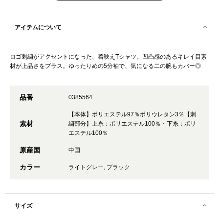
アイテムについて
ロゴ刺繍がアクセントになった、着映えTシャツ。凹凸感のあるキレイ目素
材が上品さをプラス。ゆったりめの5分袖で、気になる二の腕もカバー◎
品番
0385564
【本体】ポリエステル97％ポリウレタン3％【刺
素材
繍部分】上糸：ポリエステル100％・下糸：ポリ
エステル100％
原産国
中国
カラー
ライトグレー, ブラック
サイズ