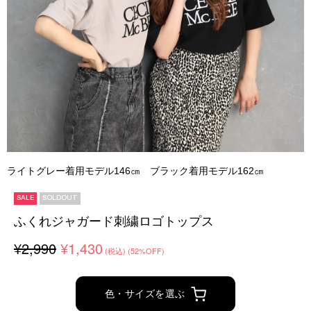
ライトグレー着用モデル146㎝ ブラック着用モデル162㎝
SALE
SOLDOUT
ふくれジャガード刺繍ロゴトップス
¥2,990
¥1,430
(税込)
(52%OFF)
色・サイズを選ぶ