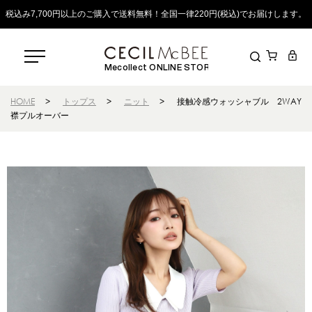
税込み7,700円以上のご購入で送料無料！全国一律220円(税込)でお届けします。
Mecollect ONLINE STORE
HOME
>
トップス
>
ニット
>
接触冷感ウォッシャブル 2WAY
襟プルオーバー