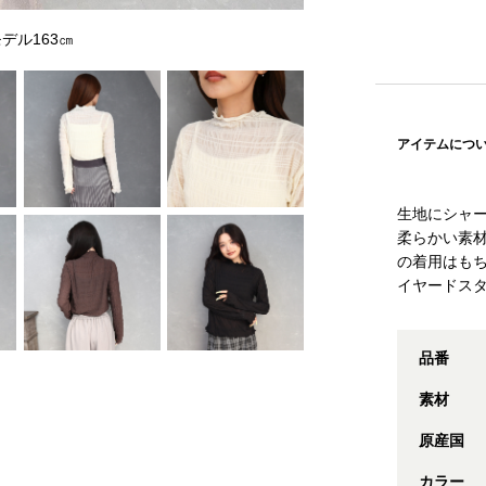
デル163㎝
アイテムにつ
生地にシャ
柔らかい素
の着用はも
イヤードス
品番
素材
原産国
カラー