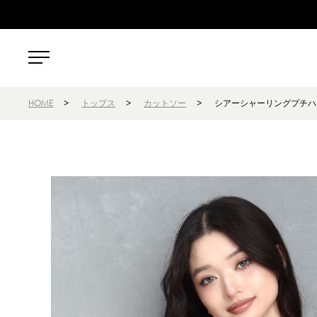
HOME
>
トップス
>
カットソー
>
シアーシャーリングプチハ