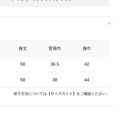
身丈
背肩巾
身巾
裾巾
58
36.5
42
45
58
38
44
47
採寸方法については
【サイズガイド】
をご確認ください。