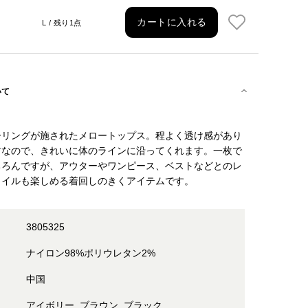
カートに入れる
L / 残り1点
いて
ーリングが施されたメロートップス。程よく透け感があり
材なので、きれいに体のラインに沿ってくれます。一枚で
ちろんですが、アウターやワンピース、ベストなどとのレ
タイルも楽しめる着回しのきくアイテムです。
3805325
ナイロン98%ポリウレタン2%
中国
アイボリー, ブラウン, ブラック