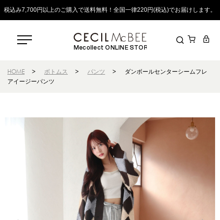
税込み7,700円以上のご購入で送料無料！全国一律220円(税込)でお届けします。
Mecollect ONLINE STORE
HOME
>
ボトムス
>
パンツ
>
ダンボールセンターシームフレ
アイージーパンツ