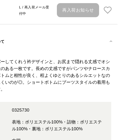
L / 再入荷メール受
再入荷お知らせ
付中
いて
バーしてくれう衿デザインと、お尻まで隠れる丈感でオシ
性のある一枚です。長めの丈感ですがパンツやナロースカ
ボトムと相性が良く、程よくゆとりのあるシルエットなの
にくいのが◎。ショートボトムにブーツスタイルの着用も
す。
0325730
表地：ポリエステル100%・詰物：ポリエステ
ル100%・裏地：ポリエステル100%