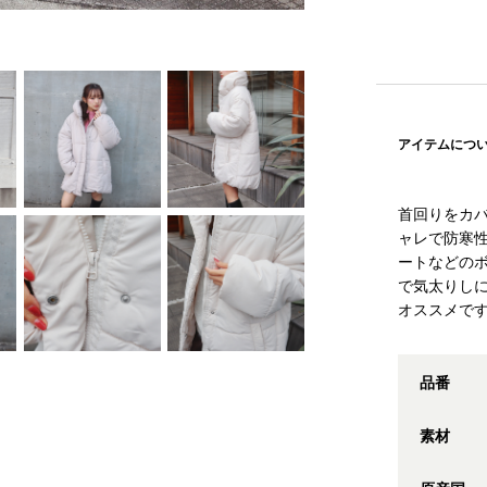
アイテムにつ
首回りをカ
ャレで防寒
ートなどの
で気太りし
オススメで
品番
素材