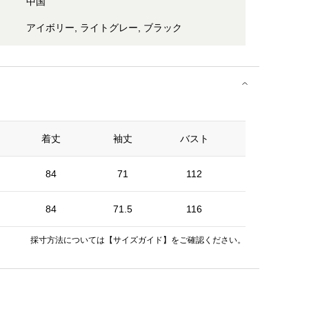
中国
アイボリー, ライトグレー, ブラック
着丈
袖丈
バスト
裾巾
84
71
112
140
84
71.5
116
144
採寸方法については
【サイズガイド】
をご確認ください。