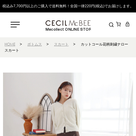
税込み7,700円以上のご購入で送料無料！全国一律220円(税込)でお届けします。
Mecollect ONLINE STORE
HOME
>
ボトムス
>
スカート
>
カットコール花柄刺繍ナロー
スカート