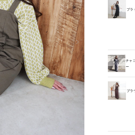
ブラ
チャ
ー
ブラ