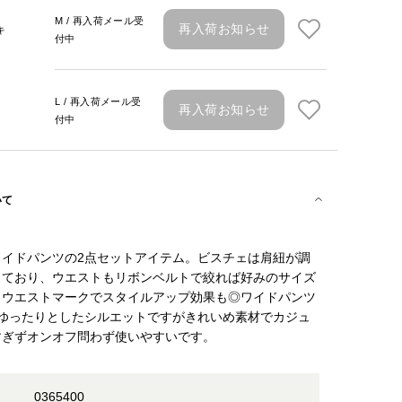
M / 再入荷メール受
再入荷お知らせ
キ
付中
L / 再入荷メール受
再入荷お知らせ
付中
いて
ワイドパンツの2点セットアイテム。ビスチェは肩紐が調
っており、ウエストもリボンベルトで絞れば好みのサイズ
！ウエストマークでスタイルアップ効果も◎ワイドパンツ
でゆったりとしたシルエットですがきれいめ素材でカジュ
すぎずオンオフ問わず使いやすいです。
0365400