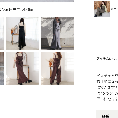
カー
ウン着用モデル146㎝
アイテムにつ
ビスチェと
節可能にな
にできます
は2タック
アルになり
品番