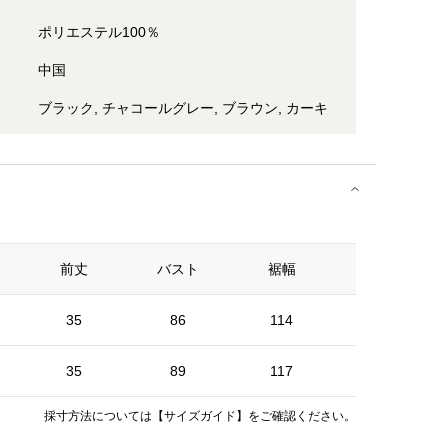
ポリエステル100％
中国
ブラック, チャコールグレー, ブラウン, カーキ
前丈
バスト
裾幅
総丈
35
86
114
92
35
89
117
92
採寸方法については
【サイズガイド】
をご確認ください。