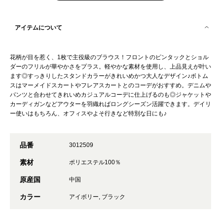
アイテムについて
花柄が目を惹く、1枚で主役級のブラウス！フロントのピンタックとショル
ダーのフリルが華やかさをプラス。軽やかな素材を使用し、上品見えが叶い
ます◎すっきりしたスタンドカラーがきれいめかつ大人なデザイン♪ボトム
スはマーメイドスカートやフレアスカートとのコーデがおすすめ。デニムや
パンツと合わせてきれいめカジュアルコーデに仕上げるのも◎ジャケットや
カーディガンなどアウターを羽織ればロングシーズン活躍できます。デイリ
ー使いはもちろん、オフィスやよそ行きなど特別な日にも♪
品番
3012509
素材
ポリエステル100％
原産国
中国
カラー
アイボリー, ブラック