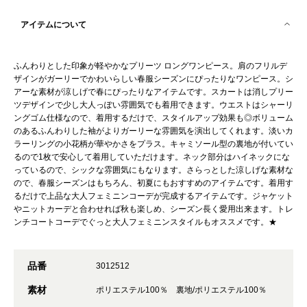
アイテムについて
ふんわりとした印象が軽やかなプリーツ ロングワンピース。肩のフリルデ
ザインがガーリーでかわいらしい春服シーズンにぴったりなワンピース。シ
アーな素材が涼しげで春にぴったりなアイテムです。スカートは消しプリー
ツデザインで少し大人っぽい雰囲気でも着用できます。ウエストはシャーリ
ングゴム仕様なので、着用するだけで、スタイルアップ効果も◎ボリューム
のあるふんわりした袖がよりガーリーな雰囲気を演出してくれます。淡いカ
ラーリングの小花柄が華やかさをプラス。キャミソール型の裏地が付いてい
るので1枚で安心して着用していただけます。ネック部分はハイネックにな
っているので、シックな雰囲気にもなります。さらっとした涼しげな素材な
ので、春服シーズンはもちろん、初夏にもおすすめのアイテムです。着用す
るだけで上品な大人フェミニンコーデが完成するアイテムです。ジャケット
やニットカーデと合わせれば秋も楽しめ、シーズン長く愛用出来ます。トレ
ンチコートコーデでぐっと大人フェミニンスタイルもオススメです。★
品番
3012512
素材
ポリエステル100％ 裏地/ポリエステル100％