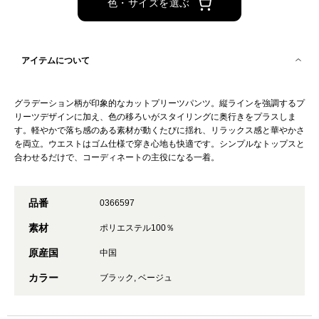
色・サイズを選ぶ
アイテムについて
グラデーション柄が印象的なカットプリーツパンツ。縦ラインを強調するプ
リーツデザインに加え、色の移ろいがスタイリングに奥行きをプラスしま
す。軽やかで落ち感のある素材が動くたびに揺れ、リラックス感と華やかさ
を両立。ウエストはゴム仕様で穿き心地も快適です。シンプルなトップスと
合わせるだけで、コーディネートの主役になる一着。
品番
0366597
素材
ポリエステル100％
原産国
中国
カラー
ブラック, ベージュ