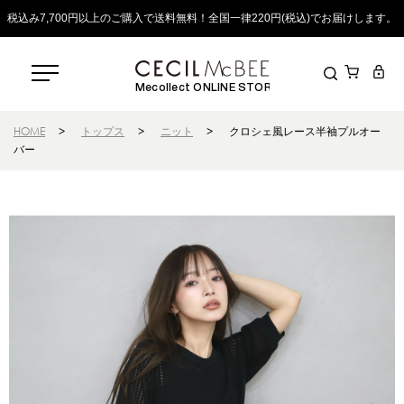
税込み7,700円以上のご購入で送料無料！全国一律220円(税込)でお届けします。
Mecollect ONLINE STORE
HOME
>
トップス
>
ニット
>
クロシェ風レース半袖プルオー
バー