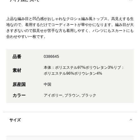
アイテムについて
上品な編み目と凹凸感がおしゃれなクロシェ編み風トップス。高見えする生
地なので、着用するだけでコーディネートが華やかになります。編み目が大
きすぎないので肌見せが苦手な方も着用しやすく、パンツにもスカートにも
合わせやすい一枚です。
品番
0386645
本体：ポリエステル97%ポリウレタン3%リブ：
素材
ポリエステル96%ポリウレタン4%
原産国
中国
カラー
アイボリー, ブラウン, ブラック
サイズ