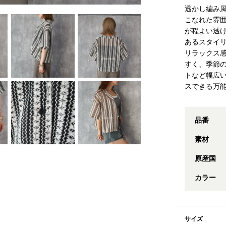
透かし編み
こなれた雰
が程よい透
あるスタイ
リラックス
すく、季節
トなど幅広
スできる万
品番
素材
原産国
カラー
サイズ