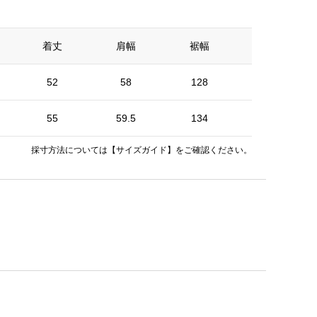
着丈
肩幅
裾幅
そで丈
52
58
128
21
55
59.5
134
21.5
採寸方法については
【サイズガイド】
をご確認ください。