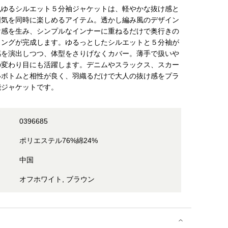
風ゆるシルエット５分袖ジャケットは、軽やかな抜け感と
囲気を同時に楽しめるアイテム。透かし編み風のデザイン
け感を生み、シンプルなインナーに重ねるだけで奥行きの
リングが完成します。ゆるっとしたシルエットと５分袖が
感を演出しつつ、体型をさりげなくカバー。薄手で扱いや
の変わり目にも活躍します。デニムやスラックス、スカー
いボトムと相性が良く、羽織るだけで大人の抜け感をプラ
能ジャケットです。
0396685
ポリエステル76%綿24%
中国
オフホワイト, ブラウン