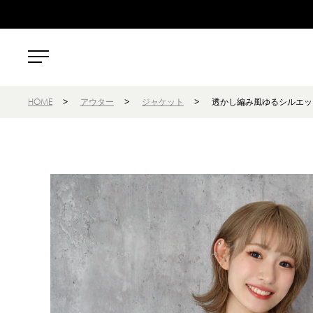
HOME
>
アウター
>
ジャケット
>
透かし編み風ゆるシルエッ