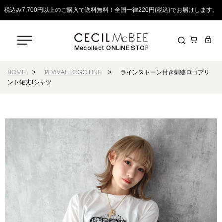
税込み7,700円以上のご購入で送料無料！全国一律220円(税込)でお届けします。
Mecollect ONLINE STORE
HOME
>
REVIVAL LOGO LINE
>
ラインストーン付き刺繍ロゴプリ
ント短丈Tシャツ