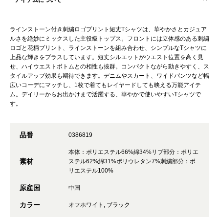
アイテムについて
ラインストーン付き刺繍ロゴプリント短丈Tシャツは、華やかさとカジュア
ルさを絶妙にミックスした主役級トップス。フロントには立体感のある刺繍
ロゴと花柄プリント、ラインストーンを組み合わせ、シンプルなTシャツに
上品な輝きをプラスしています。短丈シルエットがウエスト位置を高く見
せ、ハイウエストボトムとの相性も抜群。コンパクトながら動きやすく、ス
タイルアップ効果も期待できます。デニムやスカート、ワイドパンツなど幅
広いコーデにマッチし、1枚で着てもレイヤードしても映える万能アイテ
ム。デイリーからお出かけまで活躍する、華やかで使いやすいTシャツで
す。
品番
0386819
本体：ポリエステル66%綿34%リブ部分：ポリエ
素材
ステル62%綿31%ポリウレタン7%刺繍部分：ポ
リエステル100%
原産国
中国
カラー
オフホワイト, ブラック