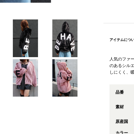
アイテムにつ
人気のファ
のあるシル
しにくく、
品番
素材
原産国
カラー