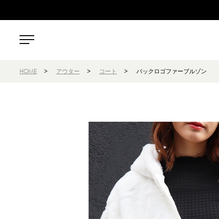
HOME
>
アウター
>
コート
>
バックロゴファーブルゾン