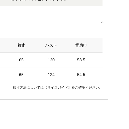
着丈
バスト
背肩巾
袖丈
65
120
53.5
56
65
124
54.5
56.5
採寸方法については
【サイズガイド】
をご確認ください。