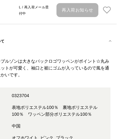
L / 再入荷メール受
再入荷お知らせ
付中
いて
ーブルゾンは大きなバックロゴワッペンがポイント☆丸み
エットが可愛く、袖口と裾にゴムが入っているので風を通
暖かいです。
0323704
表地ポリエステル100％ 裏地ポリエステル
100％ ワッペン部分ポリエステル100％
中国
オフホワイト, ピンク, ブラック