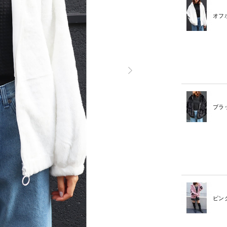
オフ
ブラ
ピン