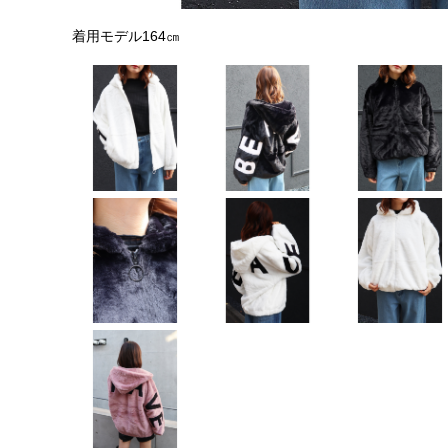
着用モデル164㎝