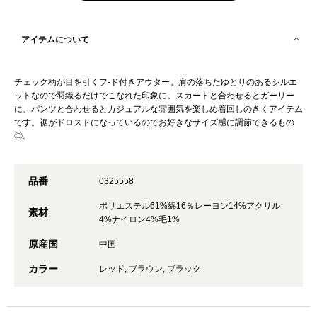
アイテムについて
チェック柄が目を引くフ-ド付きアウター。肩の落ちたゆとりのあるシルエ
ットなので羽織るだけでこなれた印象に。スカートと合わせるとガーリー
に、パンツと合わせるとカジュアルな雰囲気を楽しめ着回しのきくアイテム
です。裾がドロストになっているのでお好きなサイズ感に調節できるもの
◎。
品番
0325558
ポリエステル61%綿16％レーヨン14%アクリル
素材
4%ナイロン4%毛1%
原産国
中国
カラー
レッド, ブラウン, ブラック