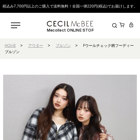
税込み7,700円以上のご購入で送料無料！全国一律220円(税込)でお届けします。
Mecollect ONLINE STORE
HOME
>
アウター
>
ブルゾン
>
Fウールチェック柄フーディー
ブルゾン