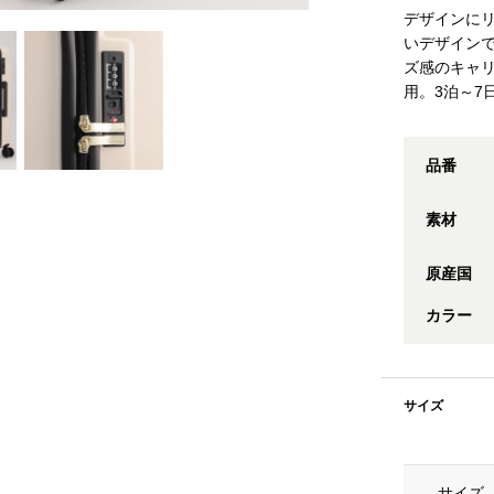
デザインに
いデザインで
ズ感のキャ
用。3泊～7
品番
素材
原産国
カラー
サイズ
サイズ