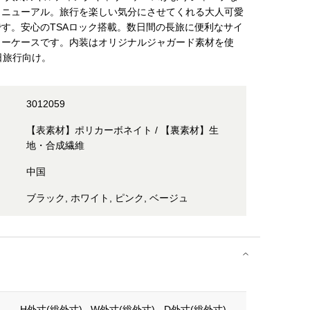
リニューアル。旅行を楽しい気分にさせてくれる大人可愛
す。安心のTSAロック搭載。数日間の長旅に便利なサイ
リーケースです。内装はオリジナルジャガード素材を使
日旅行向け。
3012059
【表素材】ポリカーボネイト / 【裏素材】生
地・合成繊維
中国
ブラック, ホワイト, ピンク, ベージュ
H外寸(総外寸)
W外寸(総外寸)
D外寸(総外寸)
重さ