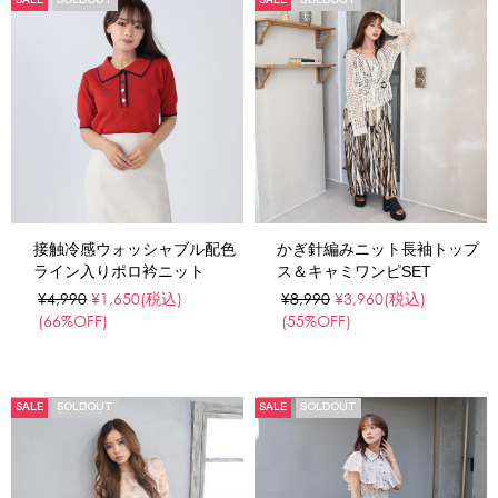
SALE
SOLDOUT
SALE
SOLDOUT
接触冷感ウォッシャブル配色
かぎ針編みニット長袖トップ
ライン入りポロ衿ニット
ス＆キャミワンピSET
¥4,990
¥1,650
(税込)
¥8,990
¥3,960
(税込)
(66%OFF)
(55%OFF)
SALE
SOLDOUT
SALE
SOLDOUT