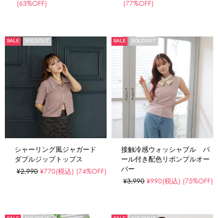
(63%OFF)
(77%OFF)
SALE
SOLDOUT
SALE
SOLDOUT
シャーリング風ジャガード
接触冷感ウォッシャブル パ
ダブルジップトップス
ール付き配色リボンプルオー
バー
¥2,990
¥770
(税込)
(74%OFF)
¥3,990
¥990
(税込)
(75%OFF)