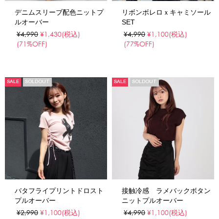
デニムスリーブ配色ニットプ
リボンボレロｘキャミソール
ルオーバー
SET
¥4,990
¥1,430
(税込)
¥4,990
¥1,100
(税込)
(71%OFF)
(77%OFF)
SALE
SOLDOUT
SALE
SOLDOUT
バタフライプリントドロスト
接触冷感 ラメバックボタン
プルオーバー
ニットプルオーバー
¥2,990
¥1,100
(税込)
¥4,990
¥1,100
(税込)