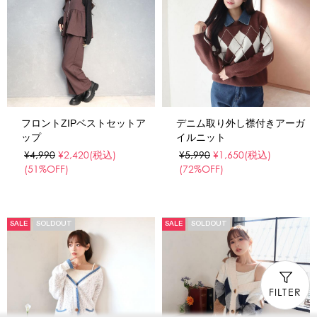
フロントZIPベストセットア
デニム取り外し襟付きアーガ
ップ
イルニット
¥4,990
¥2,420
(税込)
¥5,990
¥1,650
(税込)
(51%OFF)
(72%OFF)
SALE
SOLDOUT
SALE
SOLDOUT
FILTER