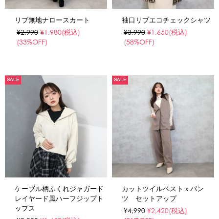
リブ無地ナロースカート
袖口リブエコチェックシャツ
¥2,990
¥1,980
(税込)
¥3,990
¥1,650
(税込)
(33%OFF)
(58%OFF)
SALE
SALE
ケーブル柄ふくれジャガード
カットツイルベストｘパン
レイヤード風ハーフジップト
ツ セットアップ
ップス
¥4,990
¥2,420
(税込)