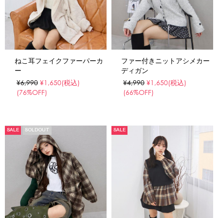
ねこ耳フェイクファーパーカ
ファー付きニットアシメカー
ー
ディガン
¥6,990
¥1,650
(税込)
¥4,990
¥1,650
(税込)
(76%OFF)
(66%OFF)
SALE
SOLDOUT
SALE