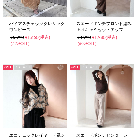
バイアスチェッククレリック
スエードポンチフロント編み
ワンピース
上げキャミセットアップ
¥5,990
¥1,650
(税込)
¥4,990
¥1,980
(税込)
(72%OFF)
(60%OFF)
SALE
SOLDOUT
SALE
SOLDOUT
エコチェックレイヤード風シ
スエードポンチセンターシー