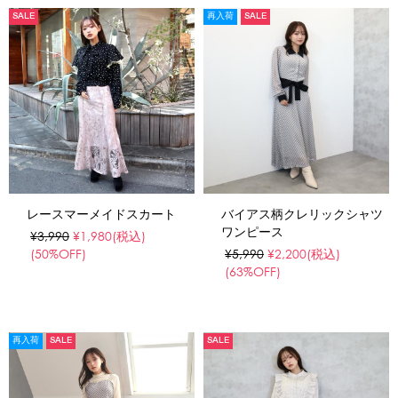
SALE
再入荷
SALE
レースマーメイドスカート
バイアス柄クレリックシャツ
ワンピース
¥3,990
¥1,980
(税込)
(50%OFF)
¥5,990
¥2,200
(税込)
(63%OFF)
再入荷
SALE
SALE