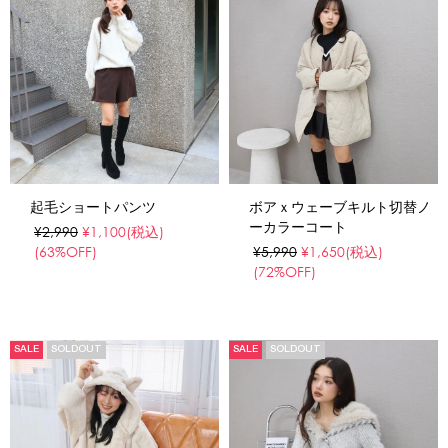
起毛ショートパンツ
ボアｘウェーブキルト切替ノ
ーカラーコート
¥2,990
¥1,100
(税込)
(63%OFF)
¥5,990
¥1,650
(税込)
(72%OFF)
SALE
SOLDOUT
SALE
SOLDOUT