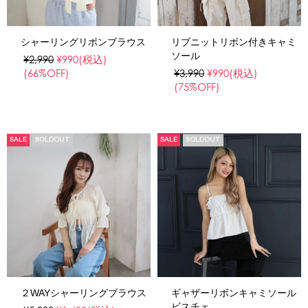
シャーリングリボンブラウス
リブニットリボン付きキャミ
ソール
¥2,990
¥990
(税込)
(66%OFF)
¥3,990
¥990
(税込)
(75%OFF)
SALE
SOLDOUT
SALE
SOLDOUT
２WAYシャーリングブラウス
ギャザーリボンキャミソール
ビスチェ