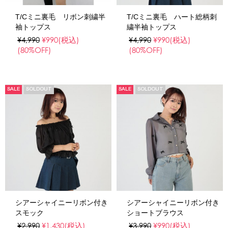
T/Cミニ裏毛 リボン刺繍半
T/Cミニ裏毛 ハート総柄刺
袖トップス
繍半袖トップス
¥4,990
¥990
(税込)
¥4,990
¥990
(税込)
(80%OFF)
(80%OFF)
SALE
SOLDOUT
SALE
SOLDOUT
シアーシャイニーリボン付き
シアーシャイニーリボン付き
スモック
ショートブラウス
¥2,990
¥1,430
(税込)
¥3,990
¥990
(税込)