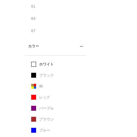
61
64
67
カラー
ホワイト
ブラック
柄
レッド
パープル
ブラウン
ブルー