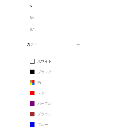
61
64
67
カラー
ホワイト
ブラック
柄
レッド
パープル
ブラウン
ブルー