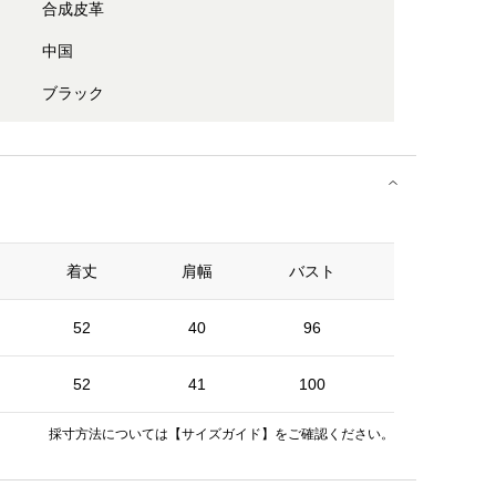
合成皮革
中国
ブラック
着丈
肩幅
バスト
ウエスト
52
40
96
88
52
41
100
92
採寸方法については
【サイズガイド】
をご確認ください。