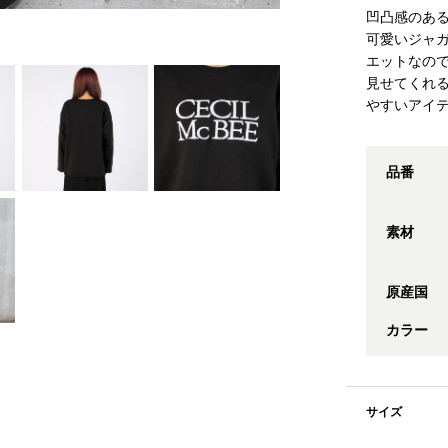
凹凸感のあ
可愛いジャ
エットなの
見せてくれ
やすいアイ
品番
素材
原産国
カラー
サイズ