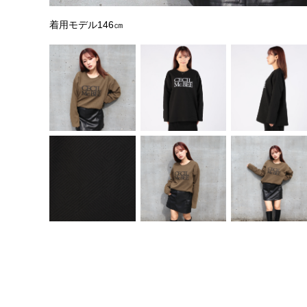
着用モデル146㎝