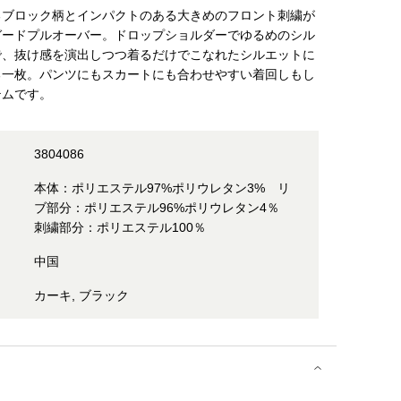
るブロック柄とインパクトのある大きめのフロント刺繍が
ガードプルオーバー。ドロップショルダーでゆるめのシル
で、抜け感を演出しつつ着るだけでこなれたシルエットに
る一枚。パンツにもスカートにも合わせやすい着回しもし
テムです。
3804086
本体：ポリエステル97%ポリウレタン3% リ
ブ部分：ポリエステル96%ポリウレタン4％
刺繍部分：ポリエステル100％
中国
カーキ, ブラック