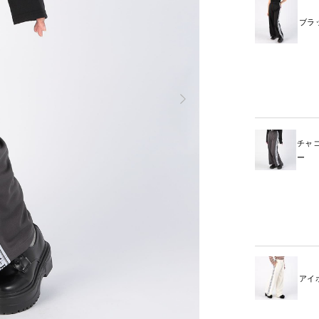
ブラ
チャ
ー
アイ