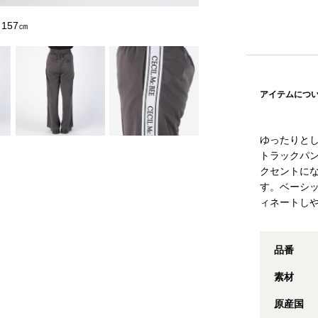
157㎝
アイテムにつ
ゆったりと
トラックパ
クセントに
す。ベーシ
ィネートし
品番
素材
原産国