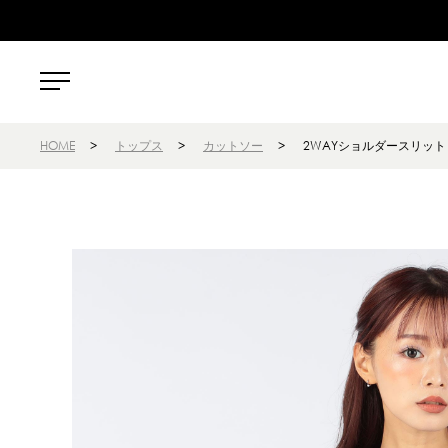
HOME
>
トップス
>
カットソー
>
2WAYショルダースリッ