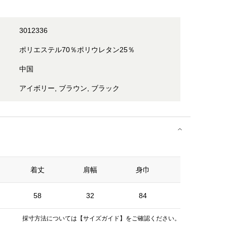
3012336
ポリエステル70％ポリウレタン25％
中国
アイボリー, ブラウン, ブラック
着丈
肩幅
身巾
袖丈
58
32
84
63
採寸方法については
【サイズガイド】
をご確認ください。