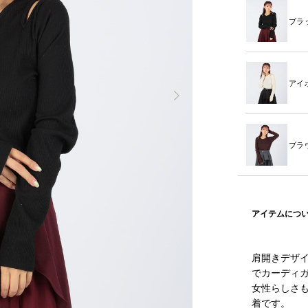
ブラ
アイ
ブラ
アイテムにつ
肩開きデザ
でカーディ
女性らしさ
着です。