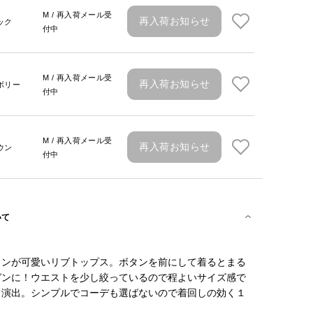
M / 再入荷メール受
再入荷お知らせ
ック
付中
M / 再入荷メール受
再入荷お知らせ
ボリー
付中
M / 再入荷メール受
再入荷お知らせ
ウン
付中
いて
インが可愛いリブトップス。ボタンを前にして着るとまる
ガンに！ウエストを少し絞っているので程よいサイズ感で
も演出。シンプルでコーデも選ばないので着回しの効く１