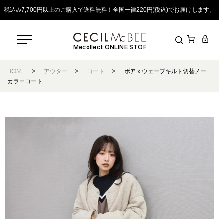
税込み7,700円以上のご購入で送料無料！全国一律220円(税込)でお届けします。
Mecollect ONLINE STORE
HOME
>
アウター
>
コート
>
ボアｘウェーブキルト切替ノー
カラーコート