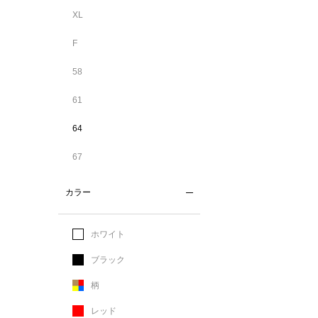
XL
F
58
61
64
67
カラー
ホワイト
ブラック
柄
レッド