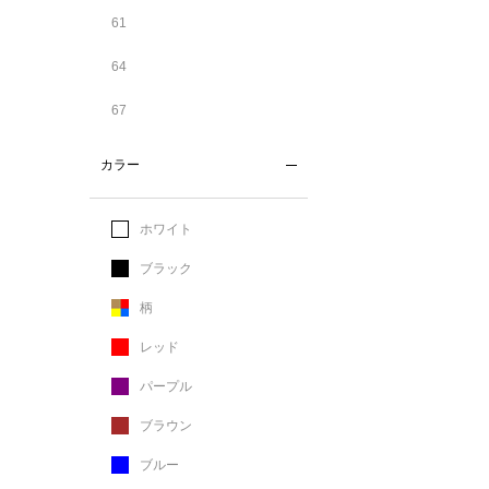
61
64
67
カラー
ホワイト
ブラック
柄
レッド
パープル
ブラウン
ブルー