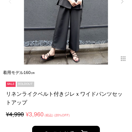
着用モデル160㎝
SALE
SOLDOUT
リネンライクベルト付きジレｘワイドパンツセッ
トアップ
¥4,990
¥3,960
(税込)
(20%OFF)