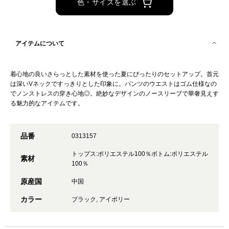
色・サイズを選ぶ
アイテムについて
着心地の良いさらっとした素材を使った夏にぴったりのセットアップ。首元
は深いVネックですっきりとした印象に。パンツのウエストはゴム仕様なの
でノンストレスの穿き心地◎。絶妙なデザインのノースリーブで華奢見えす
る魅力的なアイテムです。
品番
0313157
トップス:ポリエステル100％ボトム:ポリエステル
素材
100％
原産国
中国
カラー
ブラック, アイボリー