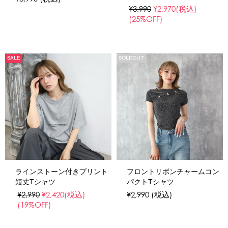
¥3,990
¥2,970
(税込)
(25%OFF)
SALE
SOLDOUT
ラインストーン付きプリント
フロントリボンチャームコン
短丈Tシャツ
パクトTシャツ
¥2,990
¥2,420
(税込)
¥2,990
(税込)
(19%OFF)