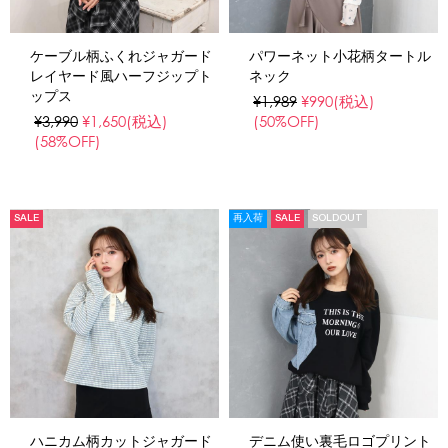
ケーブル柄ふくれジャガード
パワーネット小花柄タートル
レイヤード風ハーフジップト
ネック
ップス
¥1,989
¥990
(税込)
¥3,990
¥1,650
(税込)
(50%OFF)
(58%OFF)
SALE
再入荷
SALE
SOLDOUT
ハニカム柄カットジャガード
デニム使い裏毛ロゴプリント