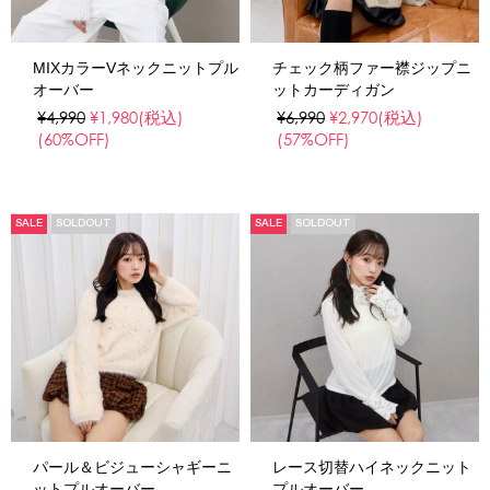
MIXカラーVネックニットプル
チェック柄ファー襟ジップニ
オーバー
ットカーディガン
¥4,990
¥1,980
(税込)
¥6,990
¥2,970
(税込)
(60%OFF)
(57%OFF)
SALE
SOLDOUT
SALE
SOLDOUT
パール＆ビジューシャギーニ
レース切替ハイネックニット
ットプルオーバー
プルオーバー