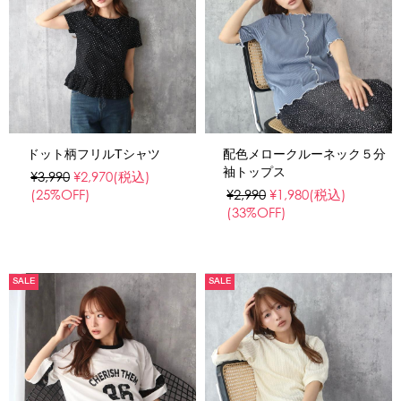
ドット柄フリルTシャツ
配色メロークルーネック５分
袖トップス
¥3,990
¥2,970
(税込)
(25%OFF)
¥2,990
¥1,980
(税込)
(33%OFF)
SALE
SALE