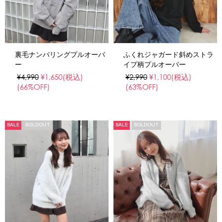
裏毛ナンバリングプルオーバ
ふくれジャガード斜めストラ
ー
イプ柄プルオーバー
¥4,990
¥1,650
(税込)
¥2,990
¥1,100
(税込)
(66%OFF)
(63%OFF)
SALE
SOLDOUT
SALE
SOLDOUT