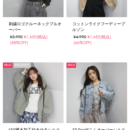
刺繍ロゴクルーネックプルオ
コットンライクフーディーブ
ーバー
ルゾン
¥3,990
¥1,650
(税込)
¥4,990
¥1,650
(税込)
(58%OFF)
(66%OFF)
SALE
SOLDOUT
SALE
UV/撥水加工付きゆるシルエ
10.0ozデニムオーバーシルエ