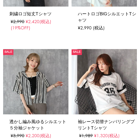
刺繍ロゴ短丈Tシャツ
ハートロゴBIGシルエットTシ
ャツ
¥2,990
¥2,420
(税込)
(19%OFF)
¥2,990
(税込)
SALE
SALE
透かし編み風ゆるシルエット
袖レース切替ナンバリングプ
５分袖ジャケット
リントTシャツ
¥3,990
¥2,200
(税込)
¥1,989
¥1,320
(税込)