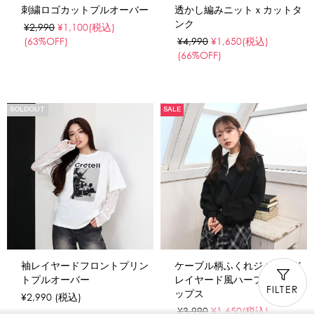
刺繍ロゴカットプルオーバー
透かし編みニットｘカットタ
ンク
¥2,990
¥1,100
(税込)
(63%OFF)
¥4,990
¥1,650
(税込)
(66%OFF)
SOLDOUT
SALE
袖レイヤードフロントプリン
ケーブル柄ふくれジャガード
トプルオーバー
レイヤード風ハーフジップト
FILTER
ップス
¥2,990
(税込)
¥3,990
¥1,650
(税込)